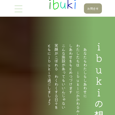
お問合せ
ともにｉｂｕｋｉで過ごしましょう
笑顔がこぼれる わくわくする日々を
こんな施設があってもいいんじゃない
しあわせをもとめつづけます
わたしたちは ｉｂｕｋｉにかかわるみんなの
あなたもわたしもしあわせに
ｉｂｕｋｉの想い